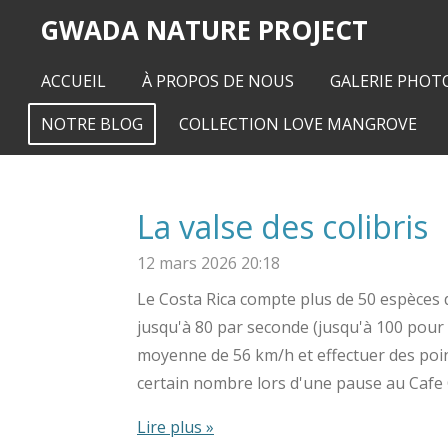
GWADA NATURE PROJECT
Passer
au
contenu
ACCUEIL
À PROPOS DE NOUS
GALERIE PHOTO
principal
NOTRE BLOG
COLLECTION LOVE MANGROVE
La valse des colibris
12 mars 2026
20:18
Le Costa Rica compte plus de 50 espèces d
jusqu'à 80 par seconde (jusqu'à 100 pour c
moyenne de 56 km/h et effectuer des poi
certain nombre lors d'une pause au Cafe 
Lire plus »