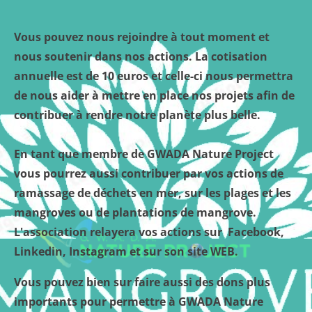
Vous pouvez nous rejoindre à tout moment et
nous soutenir dans nos actions. La cotisation
annuelle est de 10 euros et celle-ci nous permettra
de nous aider à mettre en place nos projets afin de
contribuer à rendre notre planète plus belle.
En tant que membre de GWADA Nature Project
vous pourrez aussi contribuer par vos actions de
ramassage de déchets en mer, sur les plages et les
mangroves ou de plantations de mangrove.
L'association relayera vos actions sur Facebook,
Linkedin, Instagram et sur son site WEB.
Vous pouvez bien sur faire aussi des dons plus
importants pour permettre à GWADA Nature